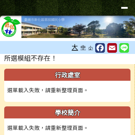
臺南市新化區那拔國民小學
導覽列
跳至主內容區
工具列
大
中
小
頁尾區域
主內容區域
所選模組不存在！
下中右區域內容
左邊區域內容
行政處室
選單載入失敗，請重新整理頁面。
學校簡介
選單載入失敗，請重新整理頁面。