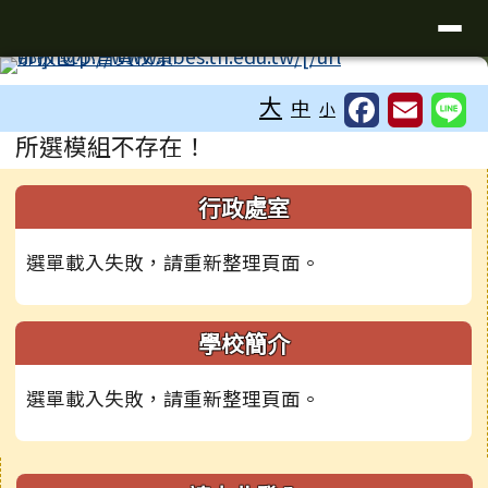
臺南市新化區那拔國民小學
導覽列
跳至主內容區
工具列
大
中
小
頁尾區域
主內容區域
所選模組不存在！
下中右區域內容
左邊區域內容
行政處室
選單載入失敗，請重新整理頁面。
學校簡介
選單載入失敗，請重新整理頁面。