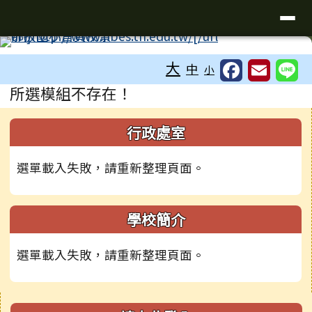
臺南市新化區那拔國民小學
導覽列
跳至主內容區
工具列
大
中
小
頁尾區域
主內容區域
所選模組不存在！
下中右區域內容
左邊區域內容
行政處室
選單載入失敗，請重新整理頁面。
學校簡介
選單載入失敗，請重新整理頁面。