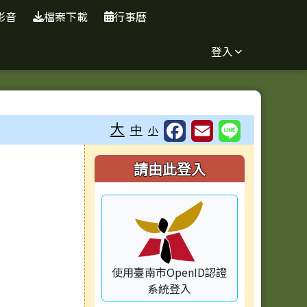
影音
檔案下載
行事曆
登入
大
中
小
右邊區域內容
請由此登入
容
使用臺南市OpenID認證
系統登入