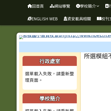
臺南市新化區那拔國民小
導覽列
跳至主內容區
回首頁
網站導覽
學校簡介
ENGLISH WEB
資安載具相關
校刊
工具列
頁尾區域
主內容
所選模組
左邊區域內容
行政處室
選單載入失敗，請重新整
理頁面。
學校簡介
選單載入失敗，請重新整