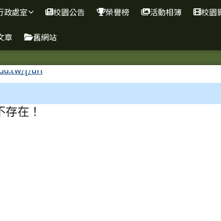
學
行政處室
校園公告
榮譽榜
活動相簿
校園
文章
舊網站
區域
不存在！
下中右區域內