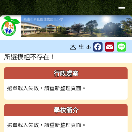
臺南市新化區那拔國民小學
導覽列
跳至主內容區
工具列
大
中
小
頁尾區域
主內容區域
所選模組不存在！
下中右區域內容
左邊區域內容
行政處室
選單載入失敗，請重新整理頁面。
學校簡介
選單載入失敗，請重新整理頁面。