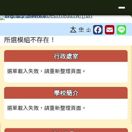
臺南市新化區那拔國民小學
導覽列
跳至主內容區
工具列
大
中
小
頁尾區域
主內容區域
所選模組不存在！
下中右區域內容
左邊區域內容
行政處室
選單載入失敗，請重新整理頁面。
學校簡介
選單載入失敗，請重新整理頁面。