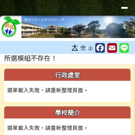
臺南市新化區那拔國民小學
導覽列
跳至主內容區
工具列
大
中
小
頁尾區域
主內容區域
所選模組不存在！
下中右區域內容
左邊區域內容
行政處室
選單載入失敗，請重新整理頁面。
學校簡介
選單載入失敗，請重新整理頁面。