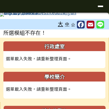
臺南市新化區那拔國民小學
導覽列
跳至主內容區
工具列
大
中
小
頁尾區域
主內容區域
所選模組不存在！
下中右區域內容
左邊區域內容
行政處室
選單載入失敗，請重新整理頁面。
學校簡介
選單載入失敗，請重新整理頁面。