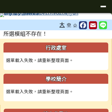
臺南市新化區那拔國民小學
導覽列
跳至主內容區
工具列
大
中
小
頁尾區域
主內容區域
所選模組不存在！
下中右區域內容
左邊區域內容
行政處室
選單載入失敗，請重新整理頁面。
學校簡介
選單載入失敗，請重新整理頁面。